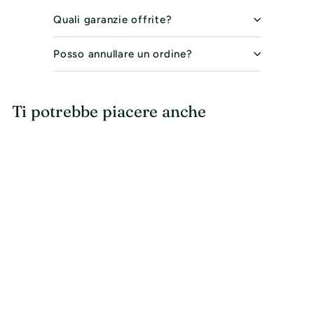
Quali garanzie offrite?
Posso annullare un ordine?
Ti potrebbe piacere anche
IN OFFERTA
Bracciale Acciaio
Bambina Paciotti
4US 4UBR3191W
Paciotti 4us