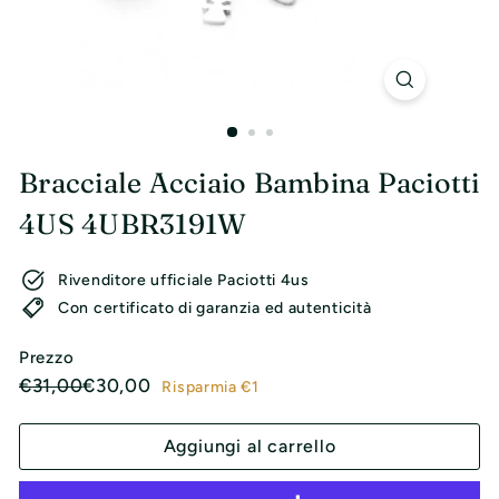
l
i
Bracciale Acciaio Bambina Paciotti
4US 4UBR3191W
Rivenditore ufficiale Paciotti 4us
Con certificato di garanzia ed autenticità
Prezzo
Prezzo
Prezzo
€31,00
€30,00
€31,00
€30,00
Risparmia €1
di
scontato
listino
Aggiungi al carrello