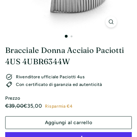
l
i
Bracciale Donna Acciaio Paciotti
4US 4UBR6344W
Rivenditore ufficiale Paciotti 4us
Con certificato di garanzia ed autenticità
Prezzo
Prezzo
Prezzo
€39,00
€35,00
€39,00
€35,00
Risparmia €4
di
scontato
listino
Aggiungi al carrello